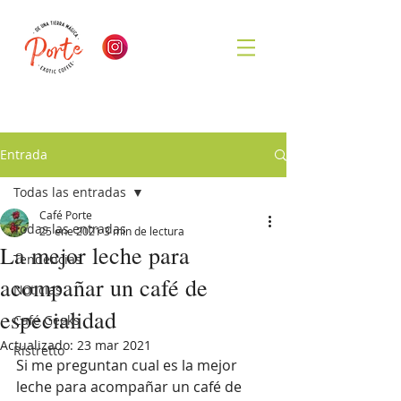
Entrada
Todas las entradas
Café Porte
Todas las entradas
25 ene 2021
3 min de lectura
La mejor leche para
Tendencias
acompañar un café de
Noticias
especialidad
Café Geeks
Actualizado:
23 mar 2021
Ristretto
Si me preguntan cual es la mejor 
leche para acompañar un café de 