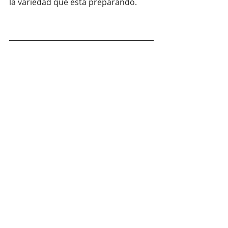
la variedad que está preparando.
Síguenos en Instagram 
@porte.coffee
#cafedeespecialidad
#lechedealmendras
#lechedeanacardos
#lechedemacadamia
#lechedesemillasdelino
#lechedecañamo
#lechedeavena
#lechedearroz
#lechedesoja
#lechedecoco
#lechedeguisantes
café de especialidad
leche de almendras
anacardos
macadamia
semillas de lino
cáñamo