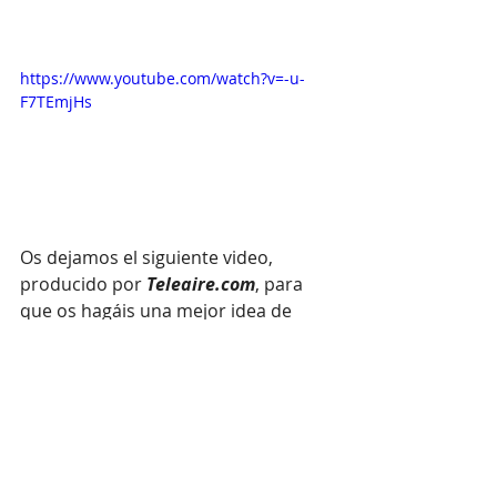
https://www.youtube.com/watch?v=-u-
F7TEmjHs
Os dejamos el siguiente video, 
producido por 
Teleaire.com
, para 
que os hagáis una mejor idea de 
cómo es el árbol en sí, sus granos y 
algunas de las características que 
tratamos anteriormente que hacen 
de Geisha, una de las variedades de 
café más buscadas, demandadas y 
especiales.