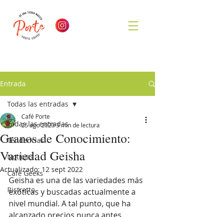
Entrada
Todas las entradas
Café Porte
Todas las entradas
25 ago 2020
3 min de lectura
Granos de Conocimiento:
Tendencias
Variedad Geisha
Noticias
Actualizado:
12 sept 2022
Café Geeks
Geisha es una de las variedades más 
Ristretto
exóticas y buscadas actualmente a 
nivel mundial. A tal punto, que ha 
alcanzado precios nunca antes 