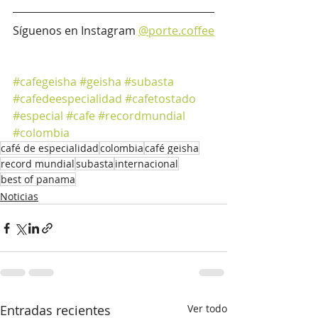
Síguenos en Instagram 
@porte.coffee
#cafegeisha
#geisha
#subasta
#cafedeespecialidad
#cafetostado
#especial
#cafe
#recordmundial
#colombia
café de especialidad
colombia
café geisha
record mundial
subasta
internacional
best of panama
Noticias
Entradas recientes
Ver todo