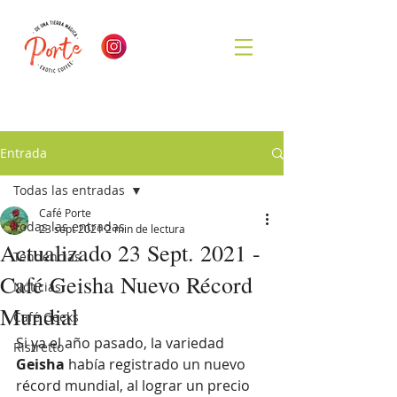
Entrada
Todas las entradas
Café Porte
Todas las entradas
23 sept 2021
2 min de lectura
Actualizado 23 Sept. 2021 -
Tendencias
Café Geisha Nuevo Récord
Noticias
Mundial
Café Geeks
Si ya el año pasado, la variedad
Ristretto
Geisha 
había registrado un nuevo 
récord mundial, al lograr un precio 